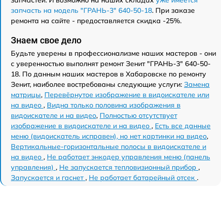
запчастей. И возможно на наших складах
уже имеется
запчасть на модель "ГРАНЬ-3" 640-50-18
. При заказе
ремонта на сайте - предоставляется скидка -25%.
Знаем свое дело
Будьте уверены в профессионализме наших мастеров - они
с уверенностью выполнят ремонт Зенит "ГРАНЬ-3" 640-50-
18. По данным наших мастеров в Хабаровске по ремонту
Зенит, наиболее востребованы следующие услуги:
Замена
матрицы
,
Перевёрнутое изображение в видоискателе или
на видео
,
Видна только половина изображения в
видоискателе и на видео
,
Полностью отсутствует
изображение в видоискателе и на видео
,
Есть все данные
меню (видоискатель исправен), но нет картинки на видео
,
Вертикальные-горизонтальные полосы в видоискателе и
на видео
,
Не работает энкодер управления меню (панель
управления)
,
Не запускается тепловизионный прибор
,
Запускается и гаснет
,
Не работает батарейный отсек
.