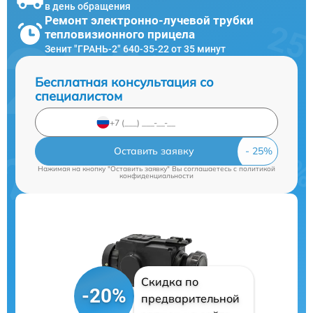
в день обращения
Ремонт электронно-лучевой трубки
тепловизионного прицела
Зенит "ГРАНЬ-2" 640-35-22 от 35 минут
Бесплатная консультация со
специалистом
Оставить заявку
Нажимая на кнопку "Оставить заявку" Вы соглашаетесь c
политикой
конфиденциальности
Скидка по
-20%
предварительной