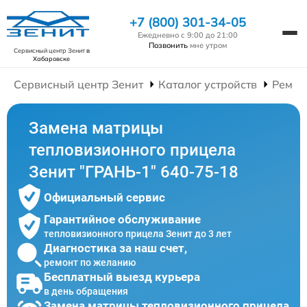
+7 (800) 301-34-05
Ежедневно с 9:00 до 21:00
Позвонить
мне утром
Сервисный центр Зенит
в
Хабаровске
Сервисный центр Зенит
Каталог устройств
Ремон
Замена матрицы
тепловизионного прицела
Зенит "ГРАНЬ-1" 640-75-18
Официальный сервис
Гарантийное обслуживание
тепловизионного прицела Зенит до 3 лет
Диагностика за наш счет,
ремонт по желанию
Бесплатный выезд курьера
в день обращения
Замена матрицы тепловизионного прицела