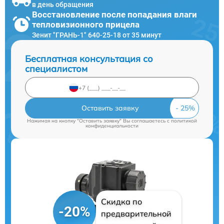
в день обращения
Восстановление после попадания влаги
тепловизионного прицела
Зенит "ГРАНЬ-1" 640-25-18 от 35 минут
Бесплатная консультация со
специалистом
Оставить заявку
Нажимая на кнопку "Оставить заявку" Вы соглашаетесь c
политикой
конфиденциальности
Скидка по
-20%
предварительной