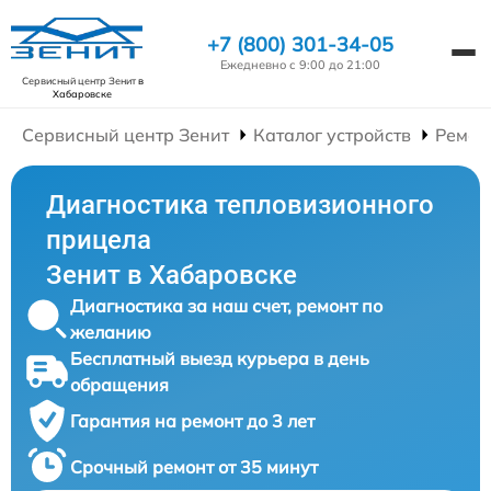
+7 (800) 301-34-05
Ежедневно с 9:00 до 21:00
Сервисный центр Зенит
в
Хабаровске
Сервисный центр Зенит
Каталог устройств
Ремон
Диагностика тепловизионного
прицела
Зенит в Хабаровске
Диагностика за наш счет, ремонт по
желанию
Бесплатный выезд курьера в день
обращения
Гарантия на ремонт до 3 лет
Срочный ремонт от 35 минут