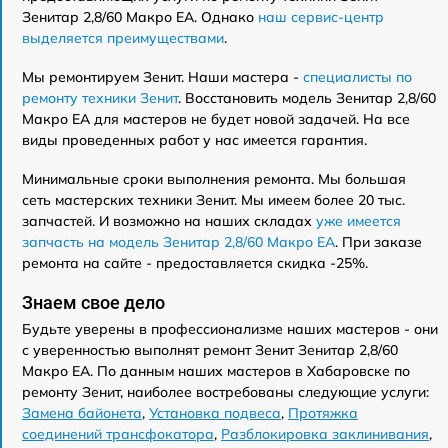
Зенитар 2,8/60 Макро ЕА. Однако
наш сервис-центр
выделяется преимуществами
.
Мы ремонтируем Зенит. Наши мастера -
специалисты по
ремонту техники Зенит
. Восстановить модель Зенитар 2,8/60
Макро ЕА для мастеров не будет новой задачей. На все
виды проведенных работ у нас имеется гарантия.
Минимальные сроки выполнения ремонта. Мы большая
сеть мастерских техники Зенит. Мы имеем более 20 тыс.
запчастей. И возможно на наших складах
уже имеется
запчасть на модель Зенитар 2,8/60 Макро ЕА
. При заказе
ремонта на сайте - предоставляется скидка -25%.
Знаем свое дело
Будьте уверены в профессионализме наших мастеров - они
с уверенностью выполнят ремонт Зенит Зенитар 2,8/60
Макро ЕА. По данным наших мастеров в Хабаровске по
ремонту Зенит, наиболее востребованы следующие услуги:
Замена байонета
,
Установка подвеса
,
Протяжка
соединений трансфокатора
,
Разблокировка заклинивания
,