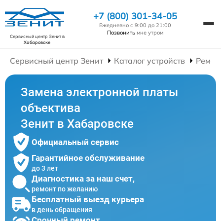
+7 (800) 301-34-05
Ежедневно с 9:00 до 21:00
Позвонить
мне утром
Сервисный центр Зенит
в
Хабаровске
Сервисный центр Зенит
Каталог устройств
Ремон
Замена электронной платы
объектива
Зенит в Хабаровске
Официальный сервис
Гарантийное обслуживание
до 3 лет
Диагностика за наш счет,
ремонт по желанию
Бесплатный выезд курьера
в день обращения
Срочный ремонт