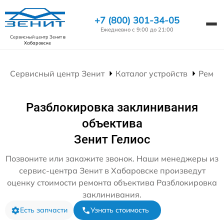
+7 (800) 301-34-05
Ежедневно с 9:00 до 21:00
Сервисный центр Зенит
в
Хабаровске
Сервисный центр Зенит
Каталог устройств
Ремон
Разблокировка заклинивания
объектива
Зенит Гелиос
Позвоните или закажите звонок. Наши менеджеры из
сервис-центра Зенит в Хабаровске произведут
оценку стоимости ремонта объектива Разблокировка
заклинивания.
Есть запчасти
Узнать стоимость