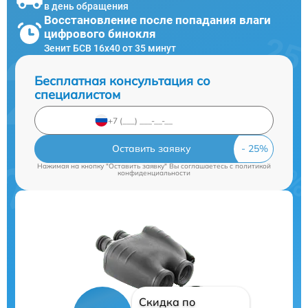
в день обращения
Восстановление после попадания влаги
цифрового бинокля
Зенит БСВ 16х40 от 35 минут
Бесплатная консультация со
специалистом
Оставить заявку
Нажимая на кнопку "Оставить заявку" Вы соглашаетесь c
политикой
конфиденциальности
Скидка по